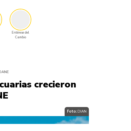
Entérese del
Cambio
 DANE
cuarias crecieron
NE
Foto:
DIAN